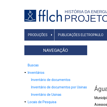
Pular
para
HISTÓRIA DA ENERG
PROJET
o
conteúdo
principal
NAVEGAÇÃO
PRODUÇÕES
PUBLICAÇÕES ELETROPAULO
PRINCIPAL
NAVEGAÇÃO
Buscas
Inventários
Inventário de documentos
Inventário de documentos por Usinas
Água
Inventário de Usinas
Municípi
Locais de Pesquisa
Acessos