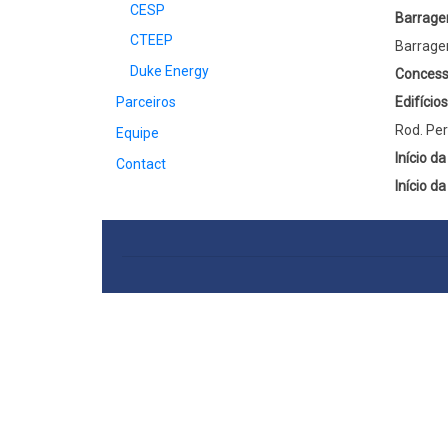
CESP
Barrage
CTEEP
Barrage
Duke Energy
Concess
Parceiros
Edifício
Rod. Per
Equipe
Início d
Contact
Início d