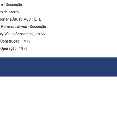
m - Descrição
m de aterro
ionária Atual
AES TIÊTE
s Administrativos - Descrição
cy Waldir Semeghini, km 66
a Construção
1973
a Operação
1979