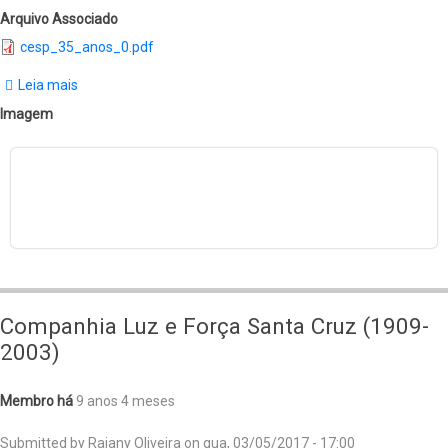
(siglos
Arquivo Associado
XIX-
cesp_35_anos_0.pdf
XX)
Leia mais
sobre
Catálogo
Imagem
da
exposição
"CESP
35
Anos"
Companhia Luz e Força Santa Cruz (1909-
2003)
Membro há
9 anos 4 meses
Submitted by
Raiany Oliveira
on
qua, 03/05/2017 - 17:00