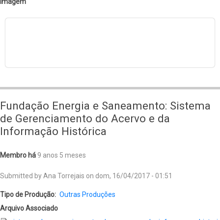
Os
Imagem
Tramways
de
Piraju:
a
história
dos
bondes
Fundação Energia e Saneamento: Sistema
elétricos
de Gerenciamento do Acervo e da
Informação Histórica
Membro há
9 anos 5 meses
Submitted by
Ana Torrejais
on
dom, 16/04/2017 - 01:51
Tipo de Produção
Outras Produções
Arquivo Associado