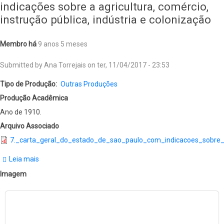
indicações sobre a agricultura, comércio,
de
instrução pública, indústria e colonização
PCHs"
-
Membro há
9 anos 5 meses
Bruno
Submitted by
Ana Torrejais
on
ter, 11/04/2017 - 23:53
F.
Lima
Tipo de Produção
Outras Produções
Produção Acadêmica
Ano de 1910.
Arquivo Associado
7._carta_geral_do_estado_de_sao_paulo_com_indicacoes_sobre_a_
Leia mais
sobre
Carta
Imagem
Geral
do
Estado