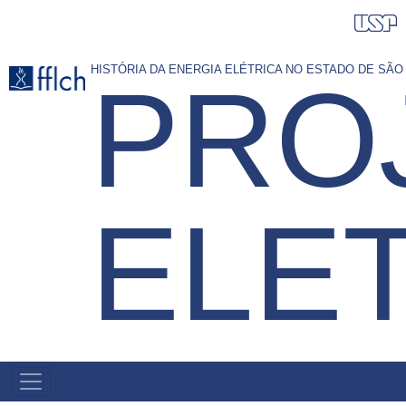
Pular
para
o
HISTÓRIA DA ENERGIA ELÉTRICA NO ESTADO DE SÃ
PRO
conteúdo
principal
ELE
NAVEGAÇÃO
PRINCIPAL