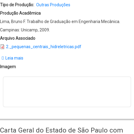
Tipo de Produção
Outras Produções
Produção Acadêmica
Lima, Bruno F. Trabalho de Graduação em Engenharia Mecânica.
Campinas: Unicamp, 2009.
Arquivo Associado
2._pequenas_centrais_hidreletricas.pdf
Leia mais
sobre
"Centrais
Imagem
Hidrelétricas
de
Pequeno
Porte
e
o
Programa
Carta Geral do Estado de São Paulo com
Brasileiro