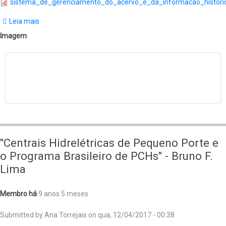
sistema_de_gerenciamento_do_acervo_e_da_informacao_histor
Leia mais
sobre
Fundação
Imagem
Energia
e
Saneamento:
Sistema
de
Gerenciamento
do
"Centrais Hidrelétricas de Pequeno Porte e
Acervo
o Programa Brasileiro de PCHs" - Bruno F.
e
Lima
da
Informação
Membro há
9 anos 5 meses
Histórica
Submitted by
Ana Torrejais
on
qua, 12/04/2017 - 00:38