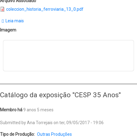
Arquivo Associado
coleccion_historia_ferroviaria_13_0.pdf
Leia mais
sobre
La
Imagem
electricidad
en
las
redes
ferroviarias
y
la
Catálogo da exposição "CESP 35 Anos"
vida
urbana:
Membro há
9 anos 5 meses
Europa
Submitted by
Ana Torrejais
on
ter, 09/05/2017 - 19:06
y
América
Tipo de Produção
Outras Produções