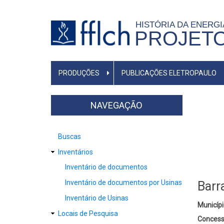
Pular
para
HISTÓRIA DA ENERG
PROJET
o
conteúdo
principal
NAVEGAÇÃO
PRODUÇÕES
PUBLICAÇÕES ELETROPAULO
PRINCIPAL
NAVEGAÇÃO
Buscas
Inventários
Inventário de documentos
Inventário de documentos por Usinas
Barr
Inventário de Usinas
Municípi
Locais de Pesquisa
Concess