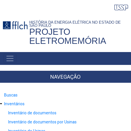
Pular
para
o
HISTÓRIA DA ENERGIA ELÉTRICA NO ESTADO DE
SÃO PAULO
conteúdo
PROJETO
principal
ELETROMEMÓRIA
NAVEGAÇÃO
PRINCIPAL
NAVEGAÇÃO
Buscas
Inventários
Inventário de documentos
Inventário de documentos por Usinas
Inventário de Usinas