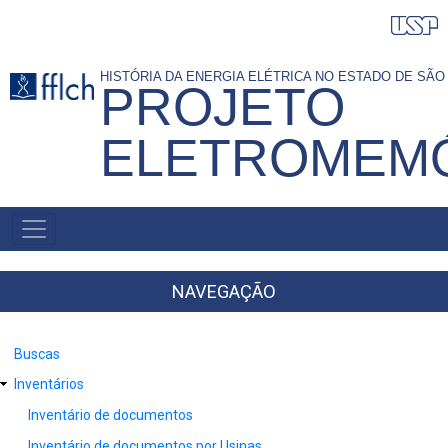
Pular
para
o
HISTÓRIA DA ENERGIA ELÉTRICA NO ESTADO DE SÃ
PROJETO
conteúdo
principal
ELETROMEM
NAVEGAÇÃO
PRINCIPAL
NAVEGAÇÃO
Buscas
Inventários
Inventário de documentos
Inventário de documentos por Usinas