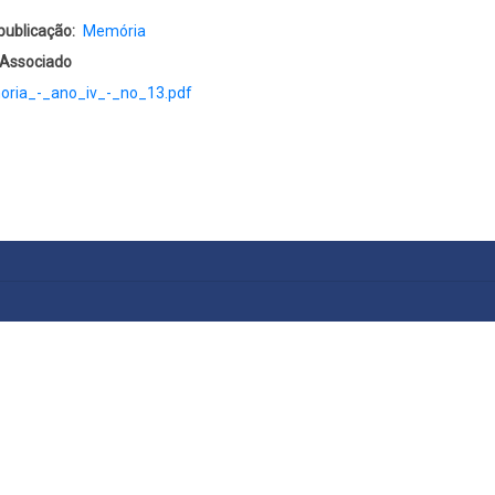
publicação
Memória
 Associado
ria_-_ano_iv_-_no_13.pdf