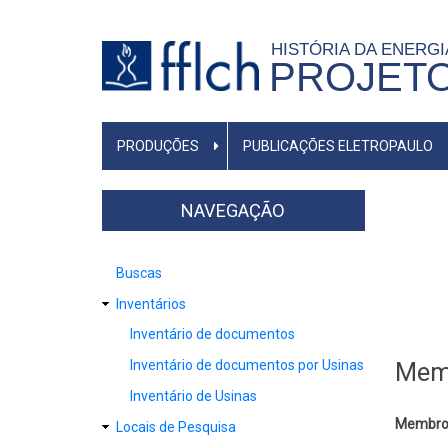
Pular
para
HISTÓRIA DA ENERG
PROJET
o
conteúdo
principal
NAVEGAÇÃO
PRODUÇÕES
PUBLICAÇÕES ELETROPAULO
PRINCIPAL
NAVEGAÇÃO
Buscas
Inventários
Inventário de documentos
Inventário de documentos por Usinas
Memó
Inventário de Usinas
Membro
Locais de Pesquisa