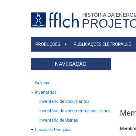
Pular
para
HISTÓRIA DA ENERG
PROJET
o
conteúdo
principal
NAVEGAÇÃO
PRODUÇÕES
PUBLICAÇÕES ELETROPAULO
PRINCIPAL
NAVEGAÇÃO
Buscas
Inventários
Inventário de documentos
Inventário de documentos por Usinas
Memó
Inventário de Usinas
Membro
Locais de Pesquisa