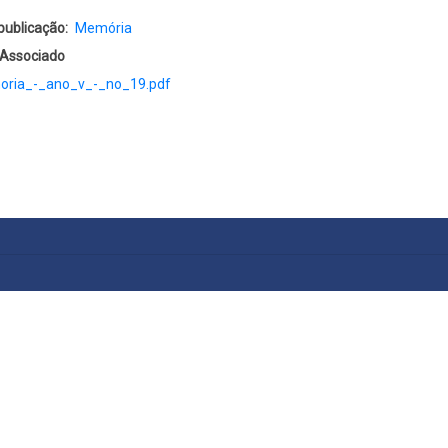
publicação
Memória
 Associado
ria_-_ano_v_-_no_19.pdf