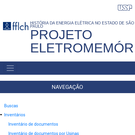
Pular
para
o
HISTÓRIA DA ENERGIA ELÉTRICA NO ESTADO DE SÃO
PAULO
conteúdo
PROJETO
principal
ELETROMEMÓR
NAVEGAÇÃO
PRINCIPAL
NAVEGAÇÃO
Buscas
Inventários
Inventário de documentos
Inventário de documentos por Usinas