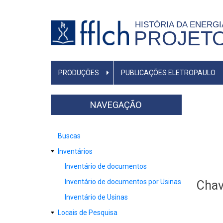
Pular
para
HISTÓRIA DA ENERG
PROJET
o
conteúdo
principal
NAVEGAÇÃO
PRODUÇÕES
PUBLICAÇÕES ELETROPAULO
PRINCIPAL
NAVEGAÇÃO
Buscas
Inventários
Inventário de documentos
Inventário de documentos por Usinas
Chav
Inventário de Usinas
Locais de Pesquisa