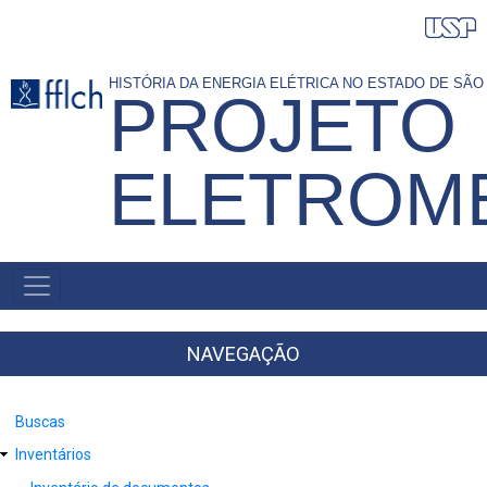
Pular
para
o
HISTÓRIA DA ENERGIA ELÉTRICA NO ESTADO DE SÃ
PROJETO
conteúdo
principal
ELETROM
NAVEGAÇÃO
PRINCIPAL
NAVEGAÇÃO
Buscas
Inventários