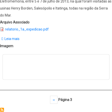
Eletromemória, entre 5 e 7 de julho de 2013, na qual foram visitadas as
usinas Henry Borden, Salesópolis e Itatinga, todas na região da Serra
do Mar.
Arquivo Associado
relatorio_1a_expedicao.pdf
Leia mais
sobre
Relatório
Imagem
da
1ª
expedição
Paginação
Página anterior
‹‹
Página 3